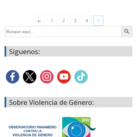
←
1
2
3
4
5
Botón de búsq
Buscar:
Síguenos:
Sobre Violencia de Género: