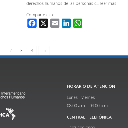
derechos humanos de las personas c…
leer más
Comparte esto:
Facebook
X
Email
LinkedIn
WhatsApp
1
2
3
4
→
HORARIO DE ATENCIÓN
Lunes - Viernes
08:00 a.m. - 04:00 p.m.
CENTRAL TELEFÓNICA