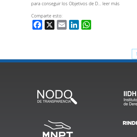
para conseguir los Objetivos de D…
leer más
Comparte esto:
Facebook
X
Email
LinkedIn
WhatsApp