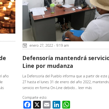
enero 27, 2022 - 9:19 am
de
Defensoría mantendrá servici
Line por mudanza
el año
La Defensoría del Pueblo informa que a partir de este 
de
27 hasta el lunes 31 de enero del año 2022, mantendr
más
servicio en forma On-Line debido…
leer más
Comparte esto:
Facebook
X
Email
LinkedIn
WhatsApp