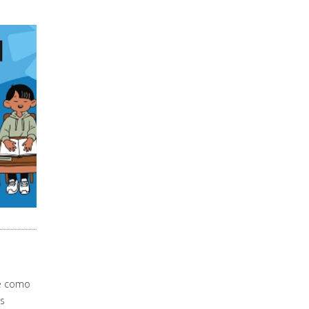
le como
os