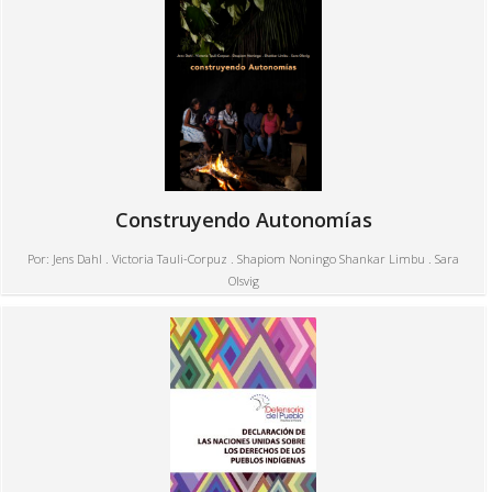
Construyendo Autonomías
Por:
Jens Dahl . Victoria Tauli-Corpuz . Shapiom Noningo Shankar Limbu . Sara
Olsvig