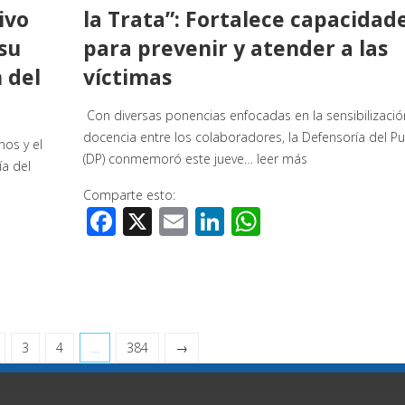
ivo
la Trata”: Fortalece capacidad
 su
para prevenir y atender a las
 del
víctimas
Con diversas ponencias enfocadas en la sensibilización
docencia entre los colaboradores, la Defensoría del P
os y el
(DP) conmemoró este jueve…
leer más
ía del
Comparte esto:
Facebook
X
Email
LinkedIn
WhatsApp
3
4
…
384
→