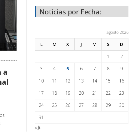
Noticias por Fecha:
agosto 2026
L
M
X
J
V
S
D
1
2
3
4
5
6
7
8
9
a a
nal
10
11
12
13
14
15
16
17
18
19
20
21
22
23
24
25
26
27
28
29
30
hos
31
a
« Jul