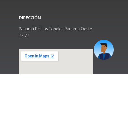
DIRECCIÓN
Panamá PH Los Toneles Panama Oeste
77 77