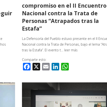
compromiso en el II Encuentro
eguir
Nacional contra la Trata de
Personas “Atrapados tras la
Estafa”
te
La Defensoría del Pueblo estuvo presente en el II Encu
chos
Nacional contra la Trata de Personas, bajo el lema “At
tras la Estafa”. El evento t…
leer más
Comparte esto:
Facebook
X
Email
LinkedIn
WhatsApp